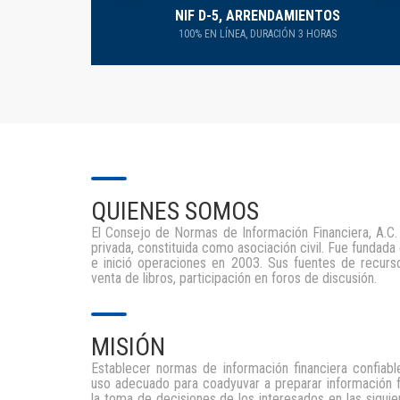
NIF D-5, ARRENDAMIENTOS
100% EN LÍNEA, DURACIÓN 3 HORAS
QUIENES SOMOS
El Consejo de Normas de Información Financiera, A.C. 
privada, constituida como asociación civil. Fue fundada
e inició operaciones en 2003. Sus fuentes de recurso
venta de libros, participación en foros de discusión.
MISIÓN
Establecer normas de información financiera confiab
uso adecuado para coadyuvar a preparar información fi
la toma de decisiones de los interesados en las sigui