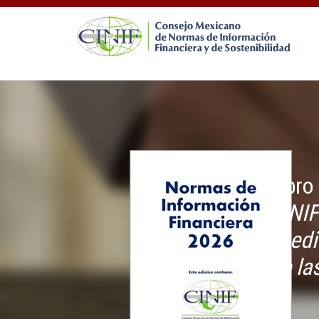
Libro Elect
CINIF invita
la edición o
de las Norm