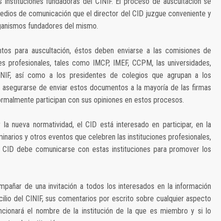
 instituciones fundadoras del CINIF. El proceso de auscultación se
 medios de comunicación que el director del CID juzgue conveniente y
organismos fundadores del mismo.
tos para auscultación, éstos deben enviarse a las comisiones de
es profesionales, tales como IMCP, IMEF, CCPM, las universidades,
CINIF, así como a los presidentes de colegios que agrupan a los
 asegurarse de enviar estos documentos a la mayoría de las firmas
ormalmente participan con sus opiniones en estos procesos.
la nueva normatividad, el CID está interesado en participar, en la
inarios y otros eventos que celebren las instituciones profesionales,
 el CID debe comunicarse con estas instituciones para promover los
añar de una invitación a todos los interesados en la información
cilio del CINIF, sus comentarios por escrito sobre cualquier aspecto
cionará el nombre de la institución de la que es miembro y si lo